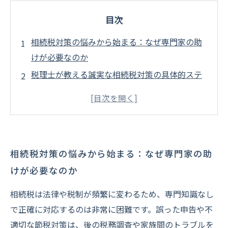
目次
相続税対策の悩みから始まる：なぜ専門家の助
けが必要なのか
税理士が教える誠実な相続税対策の具体的ステ
ップ
顧客の不安を解消する税理士の誠実なサポート
とは
法令遵守と節税のバランス：税理士が築く信頼
相続税対策の悩みから始まる：なぜ専門家の助
関係
けが必要なのか
安心して未来を迎えるために：誠実な相続税対
策の重要性
相続税は法律や税制が頻繁に変わるため、専門知識なし
誠実な税理士選びでトラブルを防ぐ３つのポイ
で正確に対応するのは非常に困難です。誤った申告や不
ント
適切な節税対策は、後の税務調査や家族間のトラブルを