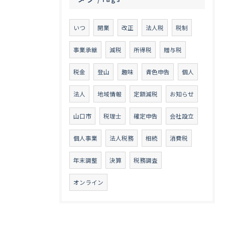
いつ
開業
改正
法人税
税制
事業承継
減税
所得税
贈与税
税金
登山
趣味
青色申告
個人
法人
地域情報
定額減税
お知らせ
山口市
税理士
確定申告
会社設立
個人事業
法人税務
相続
消費税
年末調整
決算
税務調査
オンライン