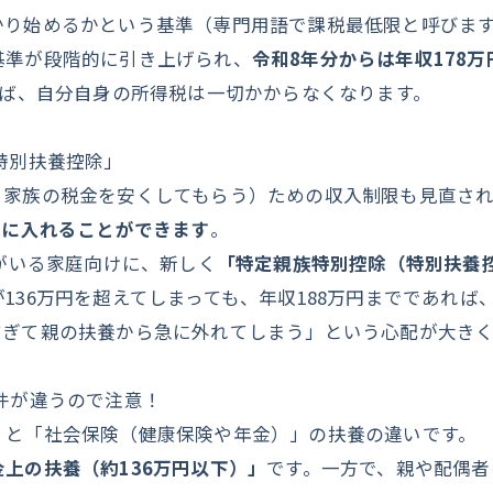
り始めるかという基準（専門用語で課税最低限と呼びます
基準が段階的に引き上げられ、
令和8年分からは年収178
れば、自分自身の所得税は一切かからなくなります。
特別扶養控除」
、家族の税金を安くしてもらう）ための収入制限も見直され
養に入れることができます
。
もがいる家庭向けに、新しく
「特定親族特別控除（特別扶養
136万円を超えてしまっても、年収188万円までであれ
すぎて親の扶養から急に外れてしまう」という心配が大き
件が違うので注意！
」と「社会保険（健康保険や年金）」の扶養の違いです。
金上の扶養（約136万円以下）」
です。一方で、親や配偶者