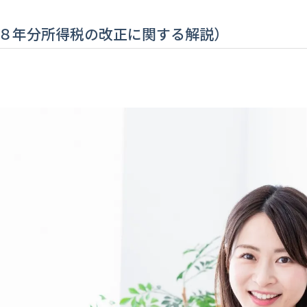
経営コンサルタント
８年分所得税の改正に関する解説）
税務代理
税務申告書作成
決算対策
自計化支援
記帳代行・給与計算代行
創業 (起業) 支援