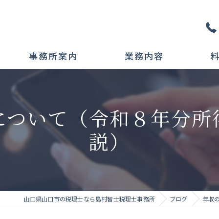
事務所案内
業務内容
税務相談
について（令和８年分所
当事務所の特徴
説）
相続税対策
インボイス対応
事業承継相談
山口県山口市の税理士なら島村智士税理士事務所
ブログ
年収
金融機関対応